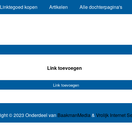
Linktegoed kopen
Artikelen
Alle dochterpagina's
Link toevoegen
Link toevoegen
ight © 2023 Onderdeel van
BaakmanMedia
&
Vrolijk Internet S